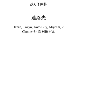
残り予約枠
連絡先
Japan, Tokyo, Koto City, Miyoshi, 2
Chome−8−13 村田ビル
HOPE GYM 清澄白河
〒135-0022
​東京都江東区三好２丁目８
−１３ 1F
HOPE GYM清澄白河
特定商取引法による表記
©合同会社Improve